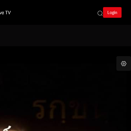
ive TV
Login