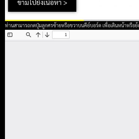
ข้ามไปยังเนื้อหา >
ท่านสามารถกดปุ่มลูกศรซ้ายหรือขวาบนคีย์บอร์ด เพื่อเดินหน้าหรือย้อนว