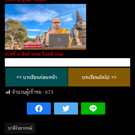
ช่วงที่ ๓ ลิงค์ วจนะ วิภตติ (ต่อ)
<< บทเรียนก่อนหน้า
บทเรียนถัดไป >>
จำนวนผู้เข้าชม :
673
บาลีไวยากรณ์