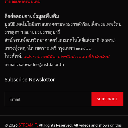
รายละเอียดเพิ่มเติม
ติดต่อสอบถามข้อมูลเพิ่มเติม
มูลนิธิเทคโนโลยีสารสนเทศตามพระราชดำริสมเด็จพระเทพรัตน
ราชสุดา ฯ สยามบรมราชกุมารี
สำนักงานพัฒนาวิทยาศาสตร์และเทคโนโลยีแห่งชาติ (สวทช.)
แขวงทุ่งพญาไท เขตราชเทวี กรุงเทพฯ ๑๐๔๐๐
๐๙๒-๓๖๓๓๕๕๖
๐๒-๕๖๔๗๐๐๐ ต่อ ๘๑๘๑๔
โทรศัพท์:
,
e-mail: saowadee
@
nstda.or.th
Subscribe Newsletter
SUBSCRIBE
STREAMIT.
© 2026
All Rights Reserved. All videos and shows on this