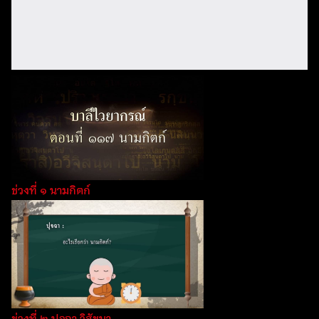
ช่วงที่ ๑ นามกิตก์
ช่วงที่ ๒ ปุจฉา วิสัชนา