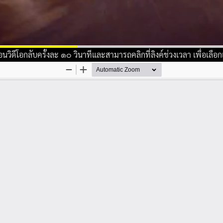
ิดีโอกลับครั้งละ ๑๐ วินาทีและสามารถคลิกที่ลิงค์ช่วงเวลา เพื่อเลือกเร