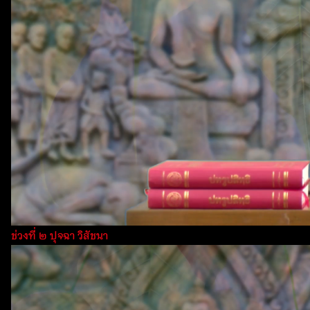
ช่วงที่ ๒ ปุจฉา วิสัชนา