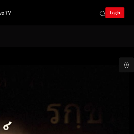
ive TV
Login