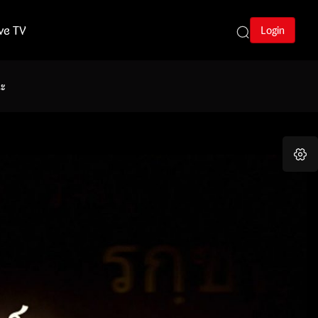
ive TV
Login
นะ