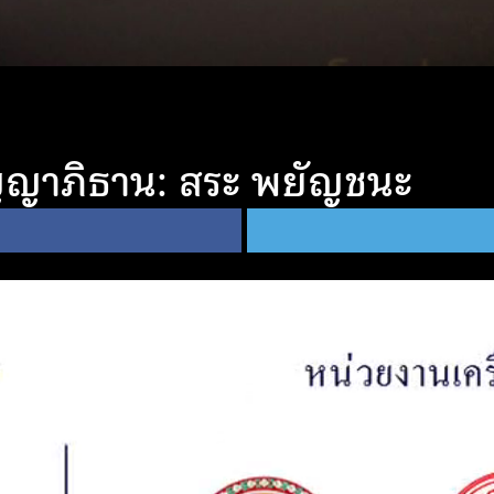
ัญญาภิธาน: สระ พยัญชนะ