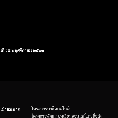
ันที่ : ๕ พฤศจิกายน ๒๕๖๓
ู้เข้าชมมาก
โครงการบาลีออนไลน์
โครงการพัฒนาบทเรียนออนไลน์และสื่อส่ง