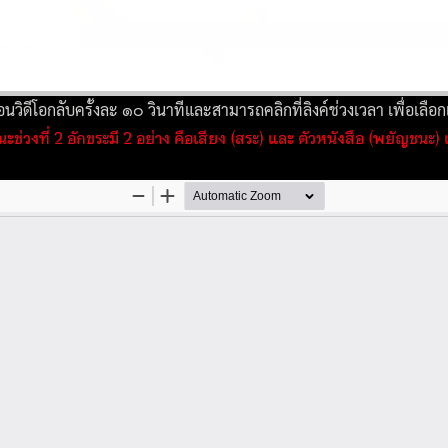
วิดีโอกลับครั้งละ ๑๐ วินาทีและสามารถคลิกที่ลิงค์ช่วงเวลา เพื่อเลือกเร
ษณะ
ช่วงที่ 2 อักขระมี 2 อย่าง คือเสียง (สระ) และ ตัวหนังสือ (พยัญชนะ)