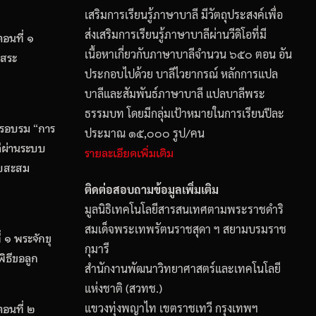
เสริมการเรียนรู้ภาษาบาลี มีวัตถุประสงค์เพื่อ
ส่งเสริมการเรียนรู้ภาษาบาลีผ่านวีดิโอที่มี
อนที่ ๑
เนื้อหาเกี่ยวกับภาษาบาลีจำนวน ๖๕๐ ตอน อัน
 สระ
ประกอบไปด้วย บาลีไวยากรณ์ หลักการแปล
บาลีและสัมพันธ์ภาษาบาลี แปลบาลีพระ
ธรรมบท โดยมีกลุ่มเป้าหมายในการเรียนปีละ
รอบรม “การ
ประมาณ ๑๕,๐๐๐ รูป/คน
ลีผ่านระบบ
รายละเอียดเพิ่มเติม
็บสะสม
ติดต่อสอบถามข้อมูลเพิ่มเติม
มูลนิธิเทคโนโลยีสารสนเทศตามพระราชดำริ
สมเด็จพระเทพรัตนราชสุดา ฯ สยามบรมราช
 ๑ พระจักขุ
กุมารี
พิธีขอลูก
สำนักงานพัฒนาวิทยาศาสตร์และเทคโนโลยี
แห่งชาติ (สวทช.)
ตอนที่ ๒
แขวงทุ่งพญาไท เขตราชเทวี กรุงเทพฯ