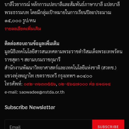
บาลีไวยากรณ์ หลักการแปลบาลีและสัมพันธ์ภาษาบาลี แปลบาลี
พระธรรมบท โดยมีกลุ่มเป้าหมายในการเรียนปีละประมาณ
๑๕,๐๐๐ รูป/คน
รายละเอียดเพิ่มเติม
ติดต่อสอบถามข้อมูลเพิ่มเติม
มูลนิธิเทคโนโลยีสารสนเทศตามพระราชดำริสมเด็จพระเทพรัตน
ราชสุดา ฯ สยามบรมราชกุมารี
สำนักงานพัฒนาวิทยาศาสตร์และเทคโนโลยีแห่งชาติ (สวทช.)
แขวงทุ่งพญาไท เขตราชเทวี กรุงเทพฯ ๑๐๔๐๐
๐๙๒-๓๖๓๓๕๕๖
๐๒-๕๖๔๗๐๐๐ ต่อ ๘๑๘๑๔
โทรศัพท์:
,
e-mail: saowadee
@
nstda.or.th
Subscribe Newsletter
SUBSCRIBE