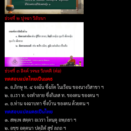
ช่วงที่ ๒ ปุจฉา วิสัชนา
ช่วงที่ ๓ ลิงค์ วจนะ วิภตติ (ต่อ)
ทดสอบแปลไทยเป็นมคธ
๑. อ.ภิกษุ ท. ๔ จงฉัน ซึ่งภัต ในเรือน ของนางวิสาขา ฯ
๒. อ.เรา ท. จงทำลาย ซึ่งกิเลส ท. ของตน ของตน ฯ
๓. อ.ท่าน จงฉาบทา ซึ่งบ้าน ของตน ด้วยตน ฯ
ทดสอบแปลมคธเป็นไทย
๑. สพฺเพ สตฺตา อเวรา โหนฺตุ อพฺภยา ฯ
๒. อชฺช อตฺตนา ปตฺถิตํ สุขํ ลภถ ฯ