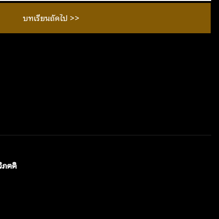
บทเรียนถัดไป >>
วิภตติ