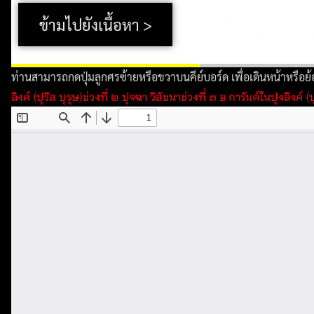
ข้ามไปยังเนื้อหา >
ท่านสามารถกดปุ่มลูกศรซ้ายหรือขวาบนคีย์บอร์ด เพื่อเดินหน้าหรือย้อน
ลิงค์ (ปุริส บุรุษ)
ช่วงที่ ๒ ปุจฉา วิสัชนา
ช่วงที่ ๓ อ การันต์ในปุงลิงค์ (ป