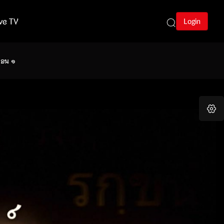
ive TV
Login
 ตอน ๑