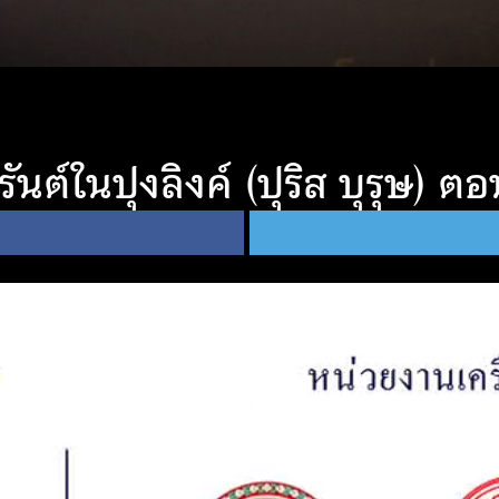
นต์ในปุงลิงค์ (ปุริส บุรุษ) ต