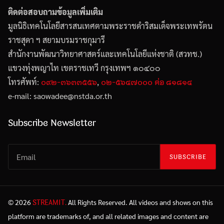
ติดต่อสอบถามข้อมูลเพิ่มเติม
มูลนิธิเทคโนโลยีสารสนเทศตามพระราชดำริสมเด็จพระเทพรัตน
ราชสุดา ฯ สยามบรมราชกุมารี
สำนักงานพัฒนาวิทยาศาสตร์และเทคโนโลยีแห่งชาติ (สวทช.)
แขวงทุ่งพญาไท เขตราชเทวี กรุงเทพฯ ๑๐๔๐๐
๐๙๒-๓๖๓๓๕๕๖
๐๒-๕๖๔๗๐๐๐ ต่อ ๘๑๘๑๔
โทรศัพท์:
,
e-mail: saowadee
@
nstda.or.th
Subscribe Newsletter
SUBSCRIBE
STREAMIT.
© 2026
All Rights Reserved. All videos and shows on this
platform are trademarks of, and all related images and content are