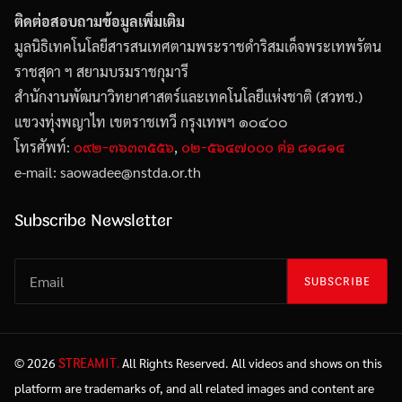
ติดต่อสอบถามข้อมูลเพิ่มเติม
มูลนิธิเทคโนโลยีสารสนเทศตามพระราชดำริสมเด็จพระเทพรัตน
ราชสุดา ฯ สยามบรมราชกุมารี
สำนักงานพัฒนาวิทยาศาสตร์และเทคโนโลยีแห่งชาติ (สวทช.)
แขวงทุ่งพญาไท เขตราชเทวี กรุงเทพฯ ๑๐๔๐๐
๐๙๒-๓๖๓๓๕๕๖
๐๒-๕๖๔๗๐๐๐ ต่อ ๘๑๘๑๔
โทรศัพท์:
,
e-mail: saowadee
@
nstda.or.th
Subscribe Newsletter
SUBSCRIBE
STREAMIT.
© 2026
All Rights Reserved. All videos and shows on this
platform are trademarks of, and all related images and content are