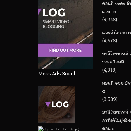
ตอนที่ ๑๗๓ ล
๙ อย่าง
(4,948)
แนะนำโครงการ
(4,678)
บาลีไวยากรณ์ ต
วจนะ วิภตติ
(4,318)
Meks Ads Small
ตอนที่ ๑๐๖ ปัจ
๕
(3,589)
บาลีไวยากรณ์ ต
การันต์ในปุงลิงค
ตอน ๑