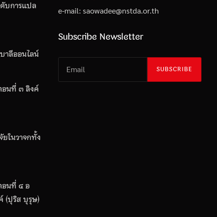
ำดับการแปล
e-mail: saowadee
@
nstda.or.th
Subscribe Newsletter
บาลีออนไลน์
SUBSCRIBE
อนที่ ๓ ลิงค์
จัยในวาจกทั้ง
อนที่ ๔ อ
์ (ปุริส บุรุษ)