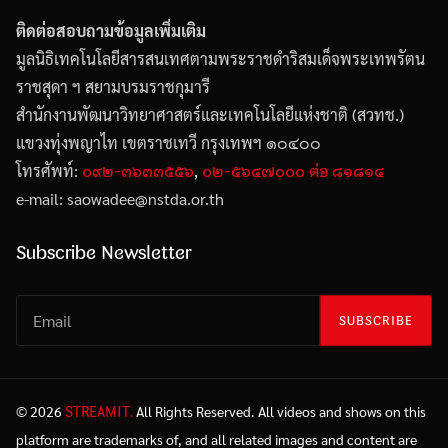
ติดต่อสอบถามข้อมูลเพิ่มเติม
มูลนิธิเทคโนโลยีสารสนเทศตามพระราชดำริสมเด็จพระเทพรัตน
ราชสุดา ฯ สยามบรมราชกุมารี
สำนักงานพัฒนาวิทยาศาสตร์และเทคโนโลยีแห่งชาติ (สวทช.)
แขวงทุ่งพญาไท เขตราชเทวี กรุงเทพฯ ๑๐๔๐๐
๐๙๒-๓๖๓๓๕๕๖
๐๒-๕๖๔๗๐๐๐ ต่อ ๘๑๘๑๔
โทรศัพท์:
,
e-mail: saowadee
@
nstda.or.th
Subscribe Newsletter
SUBSCRIBE
STREAMIT.
© 2026
All Rights Reserved. All videos and shows on this
platform are trademarks of, and all related images and content are