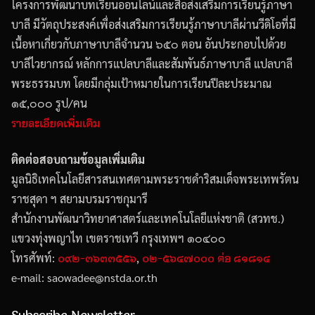
โครงการพัฒนาบทเรียนออนไลน์และสื่อส่งเสริมการเรียนรู้ภาษา
บาลี มีวัตถุประสงค์เพื่อส่งเสริมการเรียนรู้ภาษาบาลีผ่านวีดิโอที่มี
เนื้อหาเกี่ยวกับภาษาบาลีจำนวน ๖๕๐ ตอน อันประกอบไปด้วย
บาลีไวยากรณ์ หลักการแปลบาลีและสัมพันธ์ภาษาบาลี แปลบาลี
พระธรรมบท โดยมีกลุ่มเป้าหมายในการเรียนปีละประมาณ
๑๕,๐๐๐ รูป/คน
รายละเอียดเพิ่มเติม
ติดต่อสอบถามข้อมูลเพิ่มเติม
มูลนิธิเทคโนโลยีสารสนเทศตามพระราชดำริสมเด็จพระเทพรัตน
ราชสุดา ฯ สยามบรมราชกุมารี
สำนักงานพัฒนาวิทยาศาสตร์และเทคโนโลยีแห่งชาติ (สวทช.)
แขวงทุ่งพญาไท เขตราชเทวี กรุงเทพฯ ๑๐๔๐๐
๐๙๒-๓๖๓๓๕๕๖
๐๒-๕๖๔๗๐๐๐ ต่อ ๘๑๘๑๔
โทรศัพท์:
,
e-mail: saowadee
@
nstda.or.th