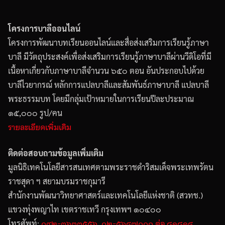
โครงการบาลีออนไลน์
โครงการพัฒนาบทเรียนออนไลน์และสื่อส่งเสริมการเรียนรู้ภาษา
บาลี มีวัตถุประสงค์เพื่อส่งเสริมการเรียนรู้ภาษาบาลีผ่านวีดิโอที่มี
เนื้อหาเกี่ยวกับภาษาบาลีจำนวน ๖๕๐ ตอน อันประกอบไปด้วย
บาลีไวยากรณ์ หลักการแปลบาลีและสัมพันธ์ภาษาบาลี แปลบาลี
พระธรรมบท โดยมีกลุ่มเป้าหมายในการเรียนปีละประมาณ
๑๕,๐๐๐ รูป/คน
รายละเอียดเพิ่มเติม
ติดต่อสอบถามข้อมูลเพิ่มเติม
มูลนิธิเทคโนโลยีสารสนเทศตามพระราชดำริสมเด็จพระเทพรัตน
ราชสุดา ฯ สยามบรมราชกุมารี
สำนักงานพัฒนาวิทยาศาสตร์และเทคโนโลยีแห่งชาติ (สวทช.)
แขวงทุ่งพญาไท เขตราชเทวี กรุงเทพฯ ๑๐๔๐๐
๐๙๒-๓๖๓๓๕๕๖
๐๒-๕๖๔๗๐๐๐ ต่อ ๘๑๘๑๔
โทรศัพท์:
,